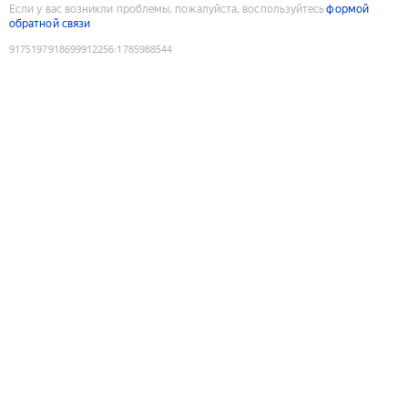
Если у вас возникли проблемы, пожалуйста, воспользуйтесь
формой
обратной связи
9175197918699912256
:
1785988544