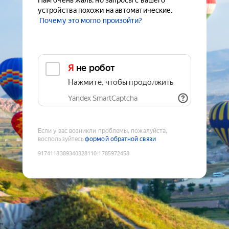
Нам очень жаль, но запросы с вашего
устройства похожи на автоматические.
Почему это могло произойти?
Я не робот
Нажмите, чтобы продолжить
Yandex SmartCaptcha
Если у вас возникли проблемы, пожалуйста,
воспользуйтесь
формой обратной связи
9174118389340328110
:
1785972458