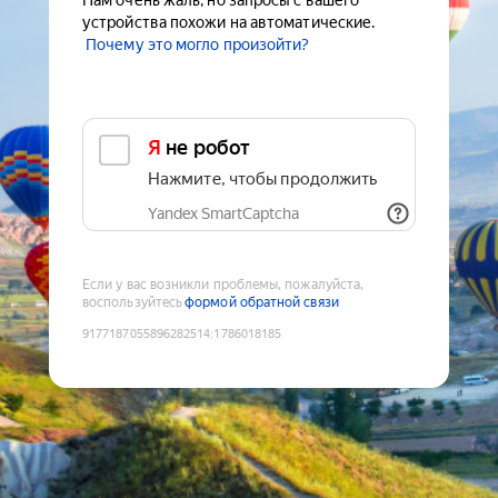
Нам очень жаль, но запросы с вашего
устройства похожи на автоматические.
Почему это могло произойти?
Я не робот
Нажмите, чтобы продолжить
Yandex SmartCaptcha
Если у вас возникли проблемы, пожалуйста,
воспользуйтесь
формой обратной связи
9177187055896282514
:
1786018185