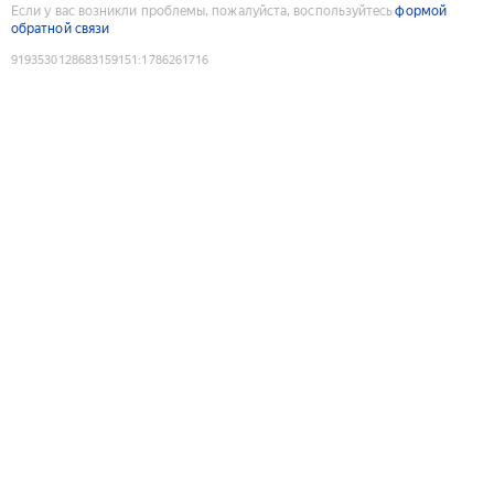
Если у вас возникли проблемы, пожалуйста, воспользуйтесь
формой
обратной связи
9193530128683159151
:
1786261716