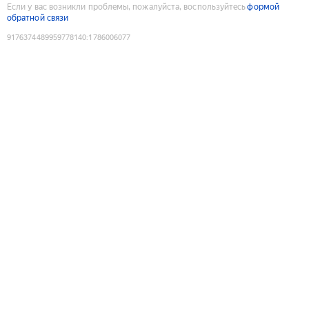
Если у вас возникли проблемы, пожалуйста, воспользуйтесь
формой
обратной связи
9176374489959778140
:
1786006077