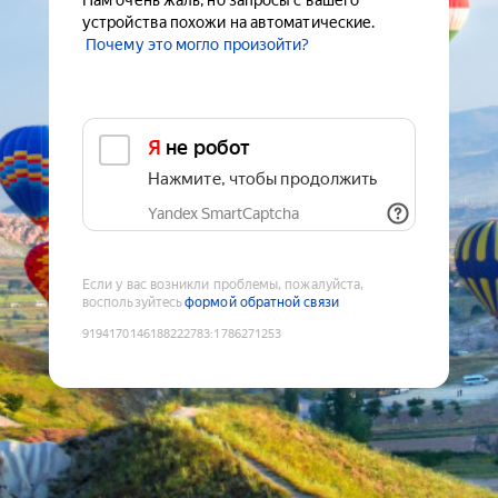
Нам очень жаль, но запросы с вашего
устройства похожи на автоматические.
Почему это могло произойти?
Я не робот
Нажмите, чтобы продолжить
Yandex SmartCaptcha
Если у вас возникли проблемы, пожалуйста,
воспользуйтесь
формой обратной связи
9194170146188222783
:
1786271253