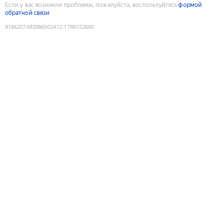
Если у вас возникли проблемы, пожалуйста, воспользуйтесь
формой
обратной связи
9186207483986502412
:
1786152600