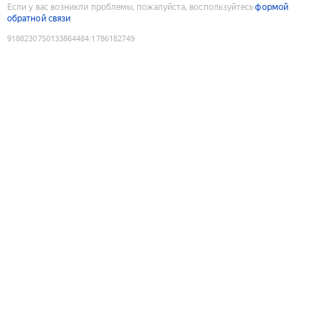
Если у вас возникли проблемы, пожалуйста, воспользуйтесь
формой
обратной связи
9188230750133864484
:
1786182749