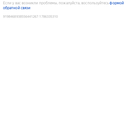
Если у вас возникли проблемы, пожалуйста, воспользуйтесь
формой
обратной связи
9198468938556441267
:
1786335310