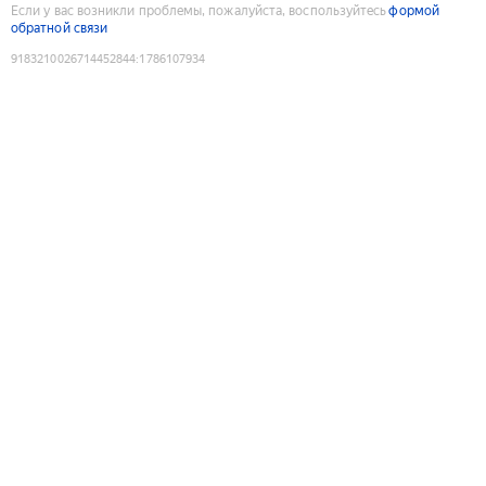
Если у вас возникли проблемы, пожалуйста, воспользуйтесь
формой
обратной связи
9183210026714452844
:
1786107934