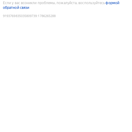
Если у вас возникли проблемы, пожалуйста, воспользуйтесь
формой
обратной связи
9193769835035809739
:
1786265288