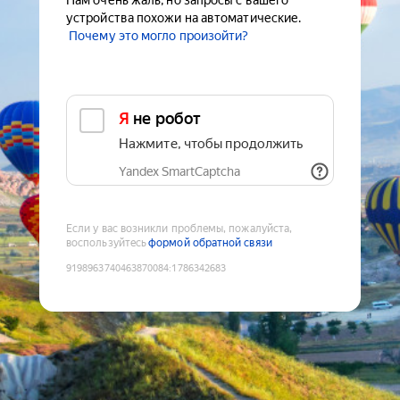
Нам очень жаль, но запросы с вашего
устройства похожи на автоматические.
Почему это могло произойти?
Я не робот
Нажмите, чтобы продолжить
Yandex SmartCaptcha
Если у вас возникли проблемы, пожалуйста,
воспользуйтесь
формой обратной связи
9198963740463870084
:
1786342683