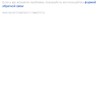
Если у вас возникли проблемы, пожалуйста, воспользуйтесь
формой
обратной связи
9181181877724973317
:
1786077712