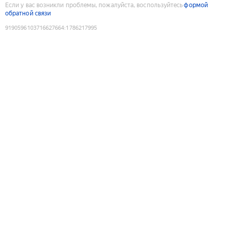
Если у вас возникли проблемы, пожалуйста, воспользуйтесь
формой
обратной связи
9190596103716627664
:
1786217995