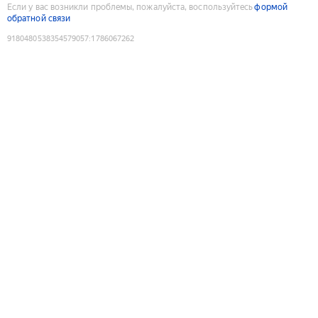
Если у вас возникли проблемы, пожалуйста, воспользуйтесь
формой
обратной связи
9180480538354579057
:
1786067262