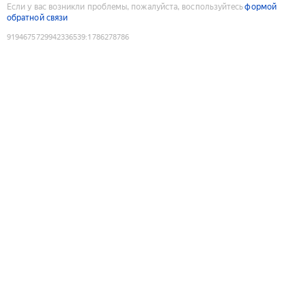
Если у вас возникли проблемы, пожалуйста, воспользуйтесь
формой
обратной связи
9194675729942336539
:
1786278786