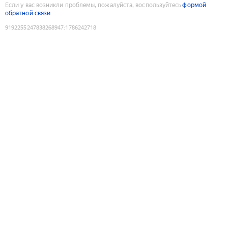
Если у вас возникли проблемы, пожалуйста, воспользуйтесь
формой
обратной связи
9192255247838268947
:
1786242718