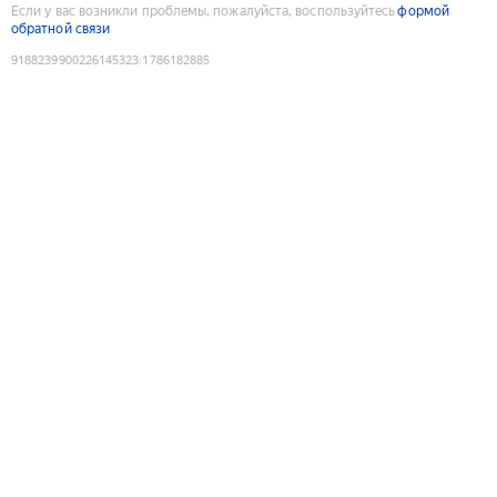
Если у вас возникли проблемы, пожалуйста, воспользуйтесь
формой
обратной связи
9188239900226145323
:
1786182885