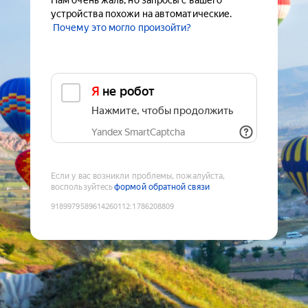
Нам очень жаль, но запросы с вашего
устройства похожи на автоматические.
Почему это могло произойти?
Я не робот
Нажмите, чтобы продолжить
Yandex SmartCaptcha
Если у вас возникли проблемы, пожалуйста,
воспользуйтесь
формой обратной связи
9189979589614260112
:
1786208809