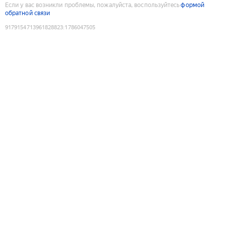
Если у вас возникли проблемы, пожалуйста, воспользуйтесь
формой
обратной связи
9179154713961828823
:
1786047505