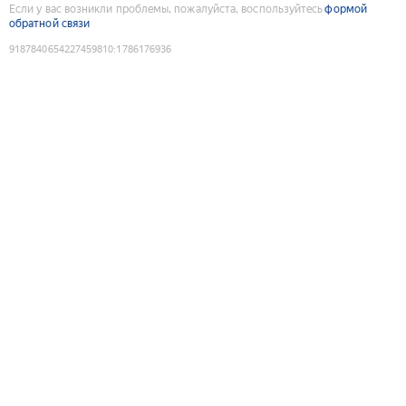
Если у вас возникли проблемы, пожалуйста, воспользуйтесь
формой
обратной связи
9187840654227459810
:
1786176936