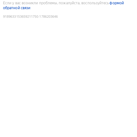
Если у вас возникли проблемы, пожалуйста, воспользуйтесь
формой
обратной связи
9189633153659211750
:
1786203646