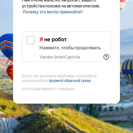
Нам очень жаль, но запросы с вашего
устройства похожи на автоматические.
Почему это могло произойти?
Я не робот
Нажмите, чтобы продолжить
Yandex SmartCaptcha
Если у вас возникли проблемы, пожалуйста,
воспользуйтесь
формой обратной связи
9173714588796060511
:
1785966441