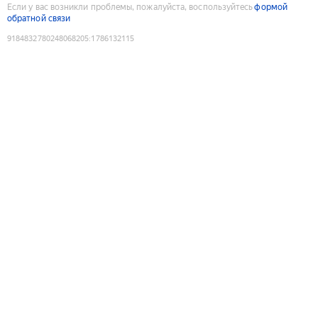
Если у вас возникли проблемы, пожалуйста, воспользуйтесь
формой
обратной связи
9184832780248068205
:
1786132115