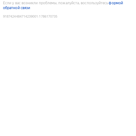
Если у вас возникли проблемы, пожалуйста, воспользуйтесь
формой
обратной связи
9187424484714239001
:
1786170735