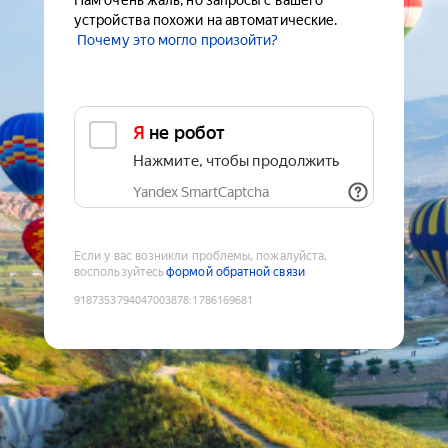
Нам очень жаль, но запросы с вашего
устройства похожи на автоматические.
Почему это могло произойти?
Я не робот
Нажмите, чтобы продолжить
Yandex SmartCaptcha
Если у вас возникли проблемы, пожалуйста,
воспользуйтесь
формой обратной связи
9187353794047003878
:
1786169681