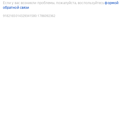
Если у вас возникли проблемы, пожалуйста, воспользуйтесь
формой
обратной связи
9182165014329341580
:
1786092362