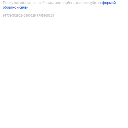
Если у вас возникли проблемы, пожалуйста, воспользуйтесь
формой
обратной связи
9173905290242990829
:
1785969283