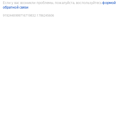
Если у вас возникли проблемы, пожалуйста, воспользуйтесь
формой
обратной связи
9192448999716719832
:
1786245606