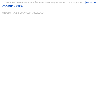
Если у вас возникли проблемы, пожалуйста, воспользуйтесь
формой
обратной связи
9193591542152064892
:
1786262631