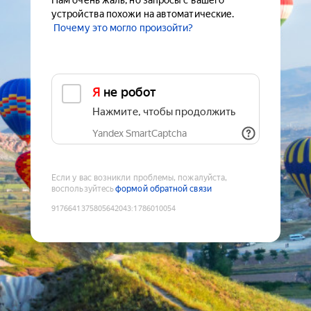
Нам очень жаль, но запросы с вашего
устройства похожи на автоматические.
Почему это могло произойти?
Я не робот
Нажмите, чтобы продолжить
Yandex SmartCaptcha
Если у вас возникли проблемы, пожалуйста,
воспользуйтесь
формой обратной связи
9176641375805642043
:
1786010054