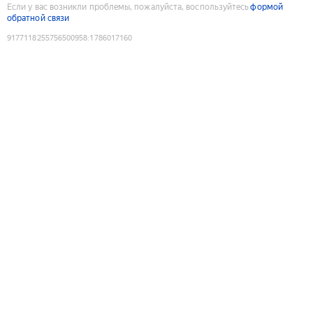
Если у вас возникли проблемы, пожалуйста, воспользуйтесь
формой
обратной связи
9177118255756500958
:
1786017160