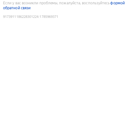
Если у вас возникли проблемы, пожалуйста, воспользуйтесь
формой
обратной связи
9173911186228301224
:
1785969371