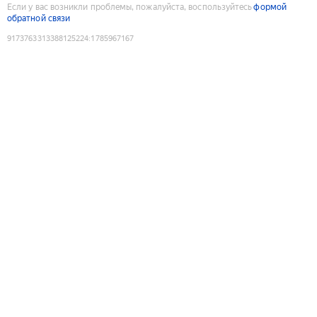
Если у вас возникли проблемы, пожалуйста, воспользуйтесь
формой
обратной связи
9173763313388125224
:
1785967167