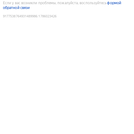
Если у вас возникли проблемы, пожалуйста, воспользуйтесь
формой
обратной связи
9177538764931489986
:
1786023426