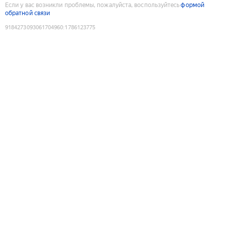
Если у вас возникли проблемы, пожалуйста, воспользуйтесь
формой
обратной связи
9184273093061704960
:
1786123775