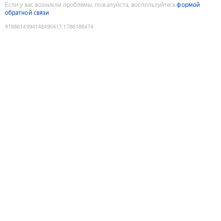
Если у вас возникли проблемы, пожалуйста, воспользуйтесь
формой
обратной связи
9188614994148490417
:
1786188474