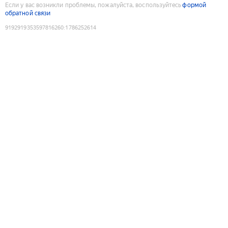
Если у вас возникли проблемы, пожалуйста, воспользуйтесь
формой
обратной связи
9192919353597816260
:
1786252614