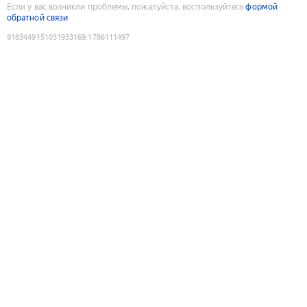
Если у вас возникли проблемы, пожалуйста, воспользуйтесь
формой
обратной связи
9183449151031933169
:
1786111497