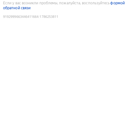
Если у вас возникли проблемы, пожалуйста, воспользуйтесь
формой
обратной связи
9192999663446411664
:
1786253811