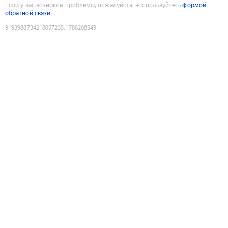
Если у вас возникли проблемы, пожалуйста, воспользуйтесь
формой
обратной связи
9193988734218057235
:
1786268549