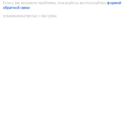
Если у вас возникли проблемы, пожалуйста, воспользуйтесь
формой
обратной связи
9184949490547881542
:
1786133854