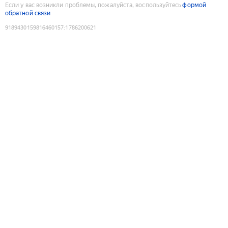
Если у вас возникли проблемы, пожалуйста, воспользуйтесь
формой
обратной связи
9189430159816460157
:
1786200621