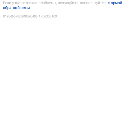
Если у вас возникли проблемы, пожалуйста, воспользуйтесь
формой
обратной связи
9198455480208098495
:
1786335109