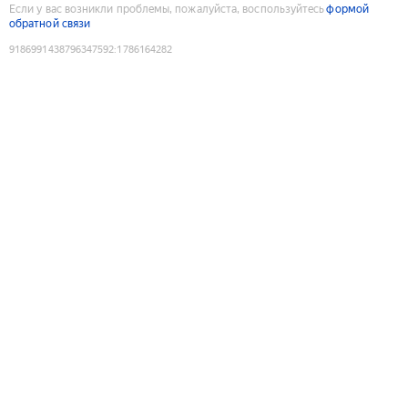
Если у вас возникли проблемы, пожалуйста, воспользуйтесь
формой
обратной связи
9186991438796347592
:
1786164282