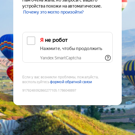
Нам очень жаль, но запросы с вашего
устройства похожи на автоматические.
Почему это могло произойти?
Я не робот
Нажмите, чтобы продолжить
Yandex SmartCaptcha
Если у вас возникли проблемы, пожалуйста,
воспользуйтесь
формой обратной связи
9179248092860277105
:
1786048897