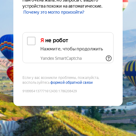
Нам очень жаль, но запросы с вашего
устройства похожи на автоматические.
Почему это могло произойти?
Я не робот
Нажмите, чтобы продолжить
Yandex SmartCaptcha
Если у вас возникли проблемы, пожалуйста,
воспользуйтесь
формой обратной связи
9189954137771612430
:
1786208429