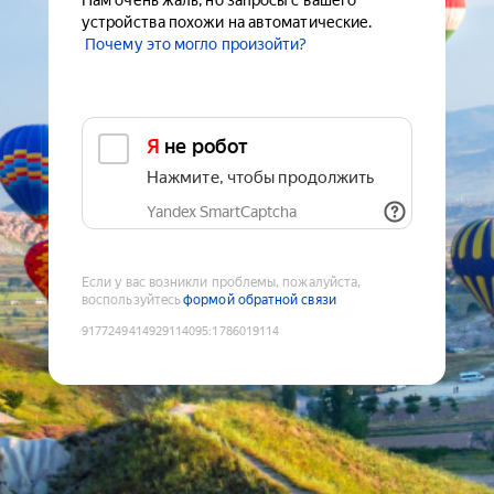
Нам очень жаль, но запросы с вашего
устройства похожи на автоматические.
Почему это могло произойти?
Я не робот
Нажмите, чтобы продолжить
Yandex SmartCaptcha
Если у вас возникли проблемы, пожалуйста,
воспользуйтесь
формой обратной связи
9177249414929114095
:
1786019114