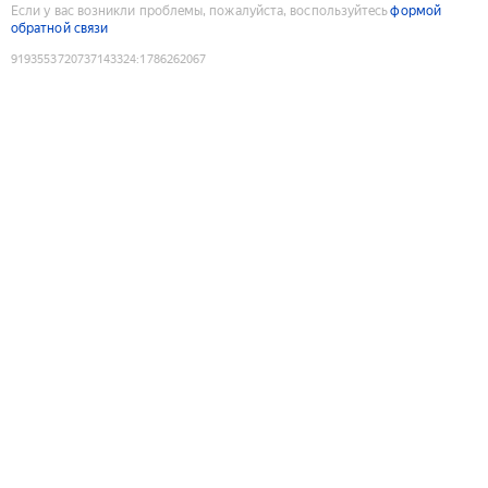
Если у вас возникли проблемы, пожалуйста, воспользуйтесь
формой
обратной связи
9193553720737143324
:
1786262067