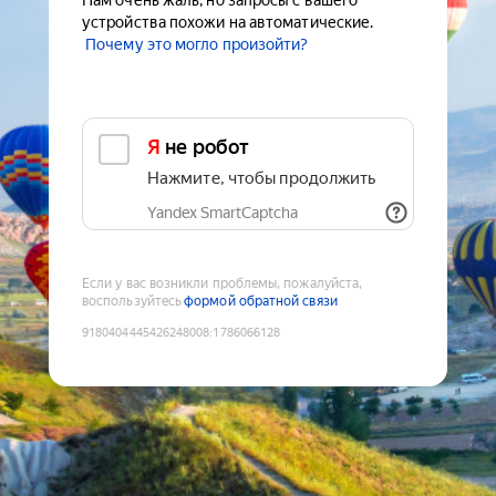
Нам очень жаль, но запросы с вашего
устройства похожи на автоматические.
Почему это могло произойти?
Я не робот
Нажмите, чтобы продолжить
Yandex SmartCaptcha
Если у вас возникли проблемы, пожалуйста,
воспользуйтесь
формой обратной связи
9180404445426248008
:
1786066128